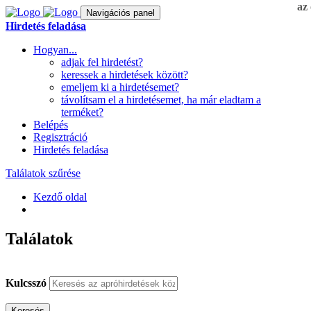
az 
Navigációs panel
Hirdetés feladása
Hogyan...
adjak fel hirdetést?
keressek a hirdetések között?
emeljem ki a hirdetésemet?
távolítsam el a hirdetésemet, ha már eladtam a
terméket?
Belépés
Regisztráció
Hirdetés feladása
Találatok szűrése
Kezdő oldal
Találatok
Kulcsszó